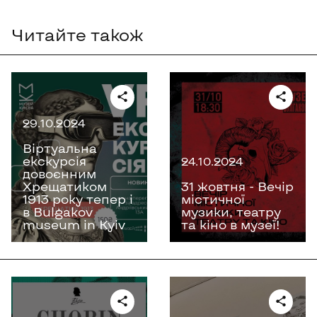
Читайте також
29.10.2024
Віртуальна
екскурсія
24.10.2024
довоєнним
Хрещатиком
31 жовтня - Вечір
1913 року тепер і
містичної
в Bulgakov
музики, театру
museum in Kyiv
та кіно в музеї!