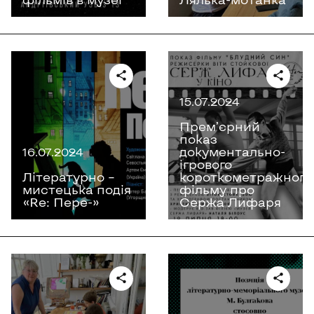
15.07.2024
Премʼєрний
показ
документально-
16.07.2024
ігрового
Літературно –
короткометражного
мистецька подія
фільму про
«Re: Пере-»
Сержа Лифаря