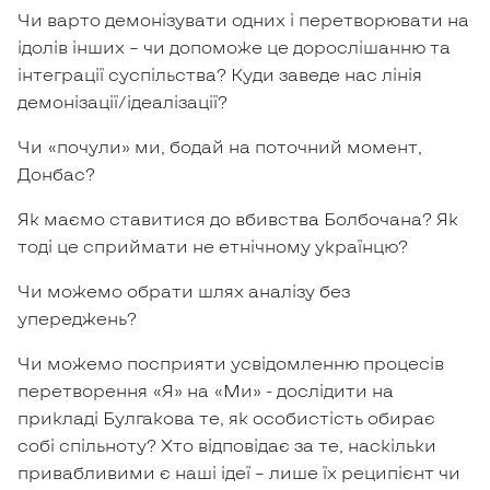
Чи варто демонізувати одних і перетворювати на
ідолів інших – чи допоможе це дорослішанню та
інтеграції суспільства? Куди заведе нас лінія
демонізації/ідеалізації?
Чи «почули» ми, бодай на поточний момент,
Донбас?
Як маємо ставитися до вбивства Болбочана? Як
тоді це сприймати не етнічному українцю?
Чи можемо обрати шлях аналізу без
упереджень?
Чи можемо посприяти усвідомленню процесів
перетворення «Я» на «Ми» - дослідити на
прикладі Булгакова те, як особистість обирає
собі спільноту? Хто відповідає за те, наскільки
привабливими є наші ідеї – лише їх реципієнт чи