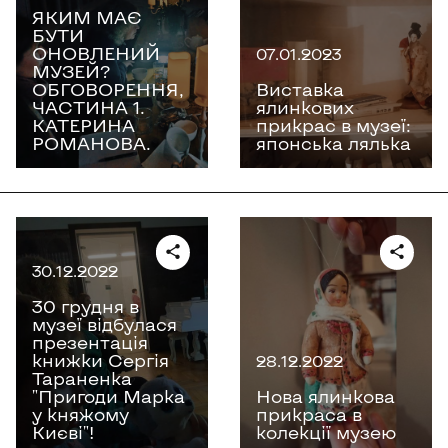
ЯКИМ МАЄ
БУТИ
ОНОВЛЕНИЙ
07.01.2023
МУЗЕЙ?
ОБГОВОРЕННЯ,
Виставка
ЧАСТИНА 1.
ялинкових
КАТЕРИНА
прикрас в музеї:
РОМАНОВА.
японська лялька
30.12.2022
30 грудня в
музеї відбулася
презентація
книжки Сергія
28.12.2022
Тараненка
"Пригоди Марка
Нова ялинкова
у княжому
прикраса в
Києві"!
колекції музею