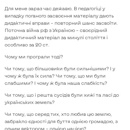
Для мене зараз час дежавю. В педагогіці у
випадку поганого засвоєння матеріалу дають
дидактичні вправи – повторний шанс засвоїти.
Поточна війна рф з Україною – своєрідний
дидактичний матеріал за минулі століття і
особливо за 20 ст.
Чому ми програли тоді?
Чи тому, що більшовики були сильнішими? І у
чому ж була їх сила? Чи тому, що ми були
слабшими? І чому ж була наша слабкість?
Чи тому, що і решта сусідів були хижі та ласі до
українських земель?
Чи тому, що серед тих, хто любив цю землю,
забракло єдності для буття однією громадою, з
одним вектором – однією нацією?