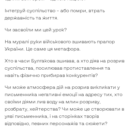
Інтегруй суспільство – або помри, втрать
державність та життя.
Чи засвоїли ми цей урок?
На муралі руки військового зшивають прапор
України. Це саме ця метафора.
Хто в часи Булгакова зшивав, а хто діяв на розрив
суспільства, посилював протиставлення та
навіть фізично прибирав конкурентів?
Чи може атмосфера дій на розрив викликати у
письменника негативні емоції на адресу тих, хто
своїми діями лив воду на млин розриву,
розбрату, хейтерства? Чи може це створювати в
уяві письменника, і на сторінках творів
відповідно, певних персонажів та сюжети?