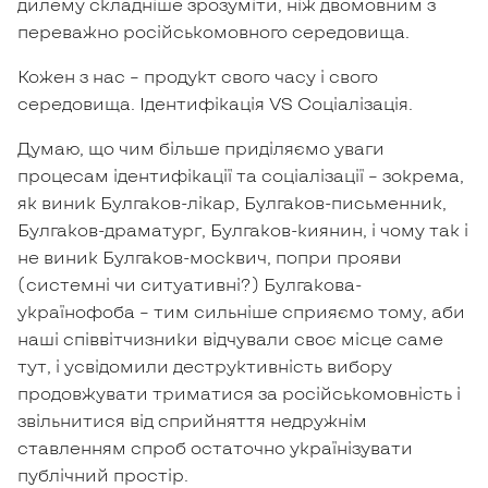
дилему складніше зрозуміти, ніж двомовним з
переважно російськомовного середовища.
Кожен з нас – продукт свого часу і свого
середовища. Ідентифікація VS Соціалізація.
Думаю, що чим більше приділяємо уваги
процесам ідентифікації та соціалізації – зокрема,
як виник Булгаков-лікар, Булгаков-письменник,
Булгаков-драматург, Булгаков-киянин, і чому так і
не виник Булгаков-москвич, попри прояви
(системні чи ситуативні?) Булгакова-
українофоба – тим сильніше сприяємо тому, аби
наші співвітчизники відчували своє місце саме
тут, і усвідомили деструктивність вибору
продовжувати триматися за російськомовність і
звільнитися від сприйняття недружнім
ставленням спроб остаточно українізувати
публічний простір.