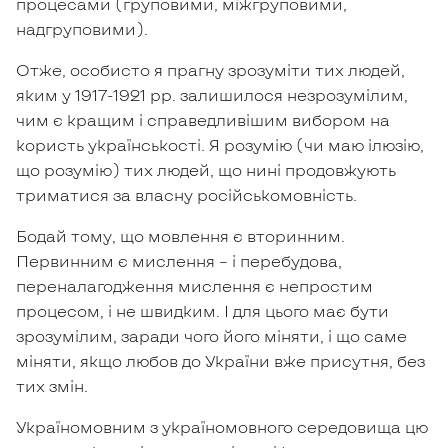
процесами (груповими, міжгруповими,
надгруповими).
Отже, особисто я прагну зрозуміти тих людей,
яким у 1917-1921 рр. залишилося незрозумілим,
чим є кращим і справедливішим вибором на
користь українськості. Я розумію (чи маю ілюзію,
що розумію) тих людей, що нині продовжують
триматися за власну російськомовність.
Бодай тому, що мовлення є вторинним.
Первинним є мислення – і перебудова,
переналагодження мислення є непростим
процесом, і не швидким. І для цього має бути
зрозумілим, заради чого його міняти, і що саме
міняти, якщо любов до України вже присутня, без
тих змін.
Україномовним з україномовного середовища цю