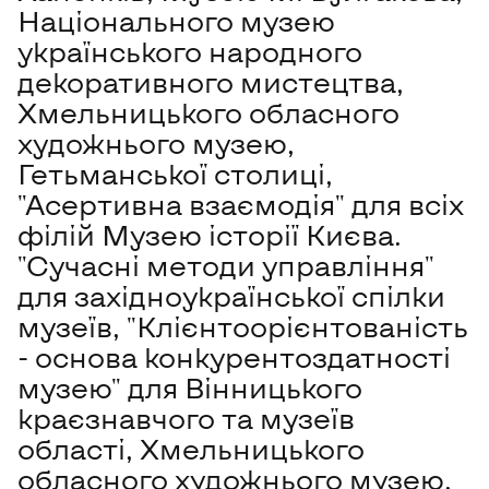
Національного музею
українського народного
декоративного мистецтва,
Хмельницького обласного
художнього музею,
Гетьманської столиці,
"Асертивна взаємодія" для всіх
філій Музею історії Києва.
"Сучасні методи управління"
для західноукраїнської спілки
музеїв, "Клієнтоорієнтованість
- основа конкурентоздатності
музею" для Вінницького
краєзнавчого та музеїв
області, Хмельницького
обласного художнього музею.