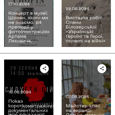
17.10.2024
22.08.2024
Концерт в музеї:
Шопен, якого ми
Виставка робіт
не знаємо. 24
Олени
прелюдії у
Білозерської
фотоілюстраціях
«Українські
Артема
Героїні та Герої,
Ляховича.
полеглі на війні»
18.08.2024
07.08.2024
Показ
короткометражних
Майстер-клас
документальних
на веранді:
фільмів в музеї
Лялька-мотанка