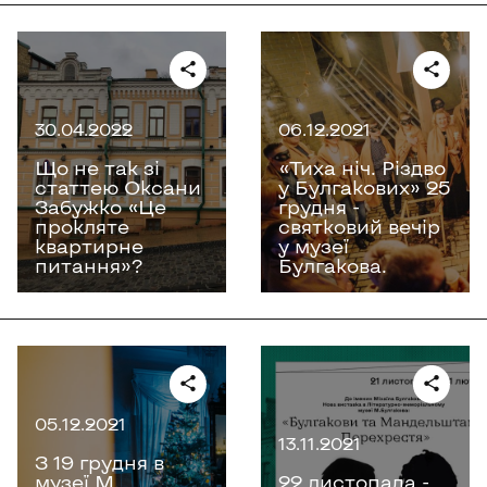
30.04.2022
06.12.2021
Що не так зі
«Тиха ніч. Різдво
статтею Оксани
у Булгакових» 25
Забужко «‎Це
грудня -
прокляте
святковий вечір
квартирне
у музеї
питання»‎?
Булгакова.
05.12.2021
13.11.2021
З 19 грудня в
музеї М.
22 листопада -