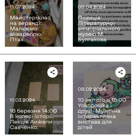
11.07.2024
08.04.2024
Майстер-клас
Позиція
на веранді:
Літературно-
Малюємо
меморіального
аквареллю.
музею М.
Птах.
Булгакова
08.02.2024
10 лютого о 15:00
11.03.2024
Yokoдошка і
16 березня 14:00
друзі. Музична
В колесі історії.
інтерактивна
Лекція Анжели
вистава для
Савченко.
дітей