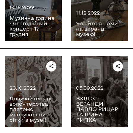
14.12.2022
11.12.2022
Музична година
- благодійний
Чаюйте з нами
концерт 17
на веранді
грудня
музею!
20.10.2022
05.09.2022
Долучайтесь до
ВХІД З
волонтерства -
ВЕРАНДИ:
плетемо
ПАВЛО РИЦАР
маскувальни
ТА ІРИНА
сітки в музеї!
РИПКА