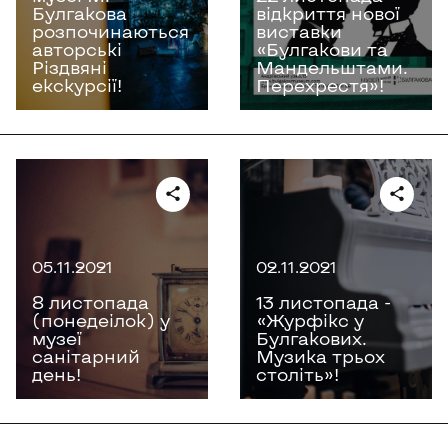
Булгакова
відкриття нової
розпочинаються
виставки
авторські
«Булгакови та
Різдвяні
Мандельштами.
екскурсії!
Перехрестя»!
05.11.2021
02.11.2021
8 листопада
13 листопада -
(понедеілок) у
«Журфікс у
музеї
Булгакових.
санітарний
Музика трьох
день!
століть»!