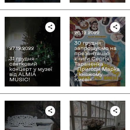
26.12.2022
30 грудня
запрошуємо на
27.12.2022
презентацію
31 грудня -
книги Сергія
святковий
Тараненка
концерт у музеї
«Пригоди Марка
від ALMIA
у княжому
MUSIC!
Києві»