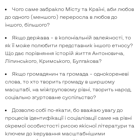
Чого саме забракло Місту та Країні, аби любов
до одного (меншого) переросла в любов до
іншого, більшого?
Якщо держава – в колоніальній залежності, то
як її може полюбити представник іншого етносу?
Що дає порівняння історій життя Антоновича,
Ліпинського, Кримського, Булгакова?
Якщо громадянин та громада – однокореневі
слова, то хто творить громаду в ширшому
масштабі, на міжгруповому рівні, творить народ,
соціально згуртоване суспільство?
Дозволю собі по-якати, бо вважаю увагу до
процесів ідентифікації і соціалізації саме на рівні
окремої особистості рисою якісної літератури та
ключем до керування масштабнішими