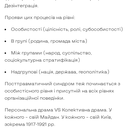
Дезінтеграція.
Прояви цих процесів на рівні:
Особистості (цілісність, ролі, субособистості)
В групі (родина, громада міста)
Між групами (народ, суспільство,
соціокультурна стратифікація)
Надгрупові (нація, держава, геополітика)
Посттравматичний синдром теж починається з
особистісного рівня і присутній на всіх рівнях
організаційної поведінки.
Персональна драма VS Колективна драма. У
кожного – свій Майдан. У кожного – свій Київ,
зокрема 1917-1921 рр.