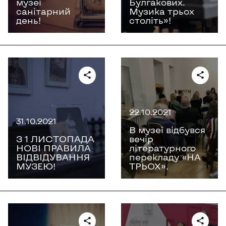
музеї
Булгакових.
санітарний
Музика трьох
день!
століть»!
22.10.2021
31.10.2021
В музеї відбувся
З 1 ЛИСТОПАДА
вечір
НОВІ ПРАВИЛА
літературного
ВІДВІДУВАННЯ
перекладу «НА
МУЗЕЮ!
ТРЬОХ».