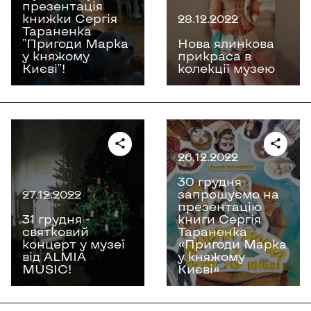
презентація
книжки Сергія
28.12.2022
Тараненка
"Пригоди Марка
Нова ялинкова
у княжому
прикраса в
Києві"!
колекції музею
26.12.2022
30 грудня
запрошуємо на
27.12.2022
презентацію
31 грудня -
книги Сергія
святковий
Тараненка
концерт у музеї
«Пригоди Марка
від ALMIA
у княжому
MUSIC!
Києві»