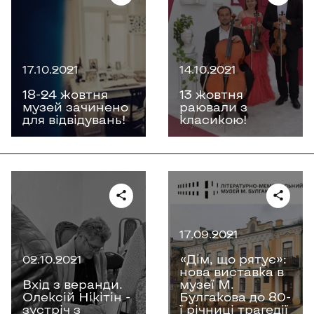
17.10.2021
14.10.2021
18-24 жовтня
13 жовтня
музей зачинено
раювали з
для відвідувань!
класикою!
17.09.2021
«Дім, що рятує»:
02.10.2021
нова виставка в
Вхід з веранди.
музеї М.
Олексій Нікітін -
Булгакова до 80-
зустріч з
ї річниці трагедії