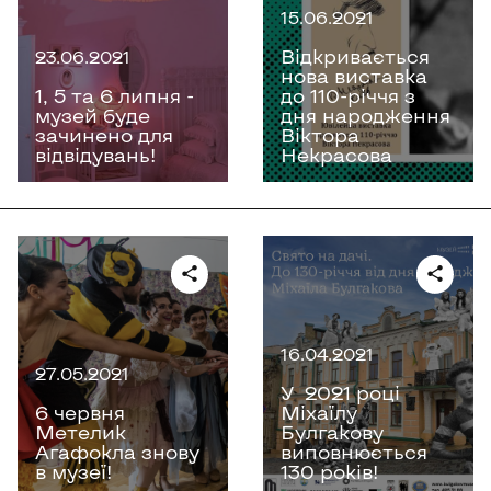
15.06.2021
Відкривається
23.06.2021
нова виставка
1, 5 та 6 липня -
до 110-річчя з
музей буде
дня народження
зачинено для
Віктора
відвідувань!
Некрасова
16.04.2021
27.05.2021
У 2021 році
6 червня
Міхаїлу
Метелик
Булгакову
Агафокла знову
виповнюється
в музеї!
130 років!