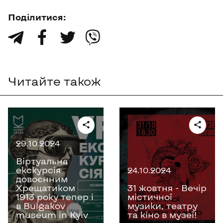
Поділитися:
󰀙
󰀃
󰀚
󰀔
Читайте також
29.10.2024
Віртуальна
екскурсія
24.10.2024
довоєнним
Хрещатиком
31 жовтня - Вечір
1913 року тепер і
містичної
в Bulgakov
музики, театру
museum in Kyiv
та кіно в музеї!