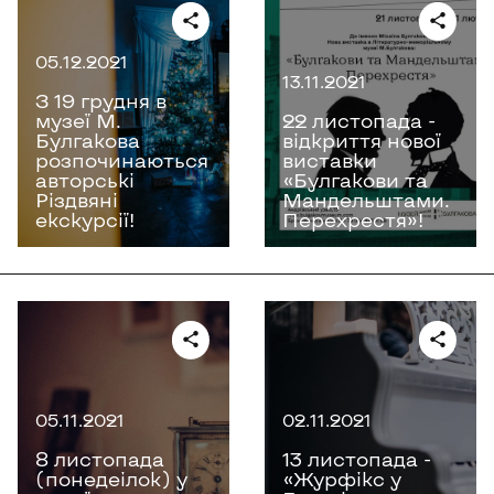
05.12.2021
13.11.2021
З 19 грудня в
музеї М.
22 листопада -
Булгакова
відкриття нової
розпочинаються
виставки
авторські
«Булгакови та
Різдвяні
Мандельштами.
екскурсії!
Перехрестя»!
05.11.2021
02.11.2021
8 листопада
13 листопада -
(понедеілок) у
«Журфікс у