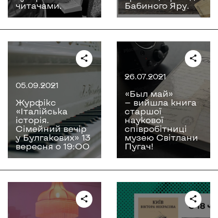
читачами.
Бабиного Яру.
26.07.2021
05.09.2021
«Был май»
Журфікс
— вийшла книга
«Італійська
старшої
історія.
наукової
Сімейний вечір
співробітниці
у Булгакових» 13
музею Світлани
вересня о 19:ОО
Пугач!