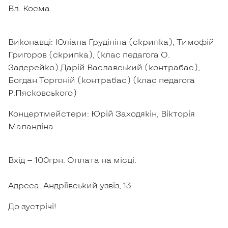
Вл. Косма
Виконавці: Юліана Грудініна (скрипка), Тимофій
Григоров (скрипка), (клас педагога О.
Задерейко) Дарій Ваславський (контрабас),
Богдан Торгоній (контрабас) (клас педагога
Р.Пясковського)
Концертмейстери: Юрій Заходякін, Вікторія
Маландіна
Вхід — 100грн. Оплата на місці.
Адреса: Андріївський узвіз, 13
До зустрічі!