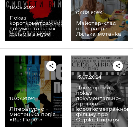
18.08.2024
07.08.2024
Показ
короткометражних
Майстер-клас
документальних
на веранді:
фільмів в музеї
Лялька-мотанка
15.07.2024
Премʼєрний
показ
документально-
16.07.2024
ігрового
Літературно –
короткометражного
мистецька подія
фільму про
«Re: Пере-»
Сержа Лифаря