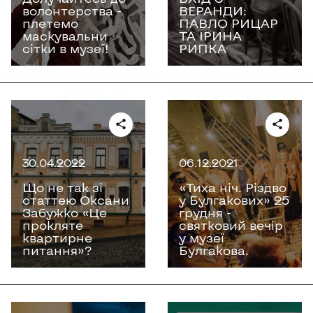
волонтерства -
ВЕРАНДИ:
плетемо
ПАВЛО РИЦАР
маскувальни
ТА ІРИНА
сітки в музеї!
РИПКА
30.04.2022
06.12.2021
Що не так зі
«Тиха ніч. Різдво
статтею Оксани
у Булгакових» 25
Забужко «‎Це
грудня -
прокляте
святковий вечір
квартирне
у музеї
питання»‎?
Булгакова.