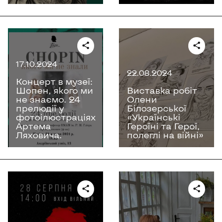
17.10.2024
22.08.2024
Концерт в музеї:
Шопен, якого ми
Виставка робіт
не знаємо. 24
Олени
прелюдії у
Білозерської
фотоілюстраціях
«Українські
Артема
Героїні та Герої,
Ляховича.
полеглі на війні»