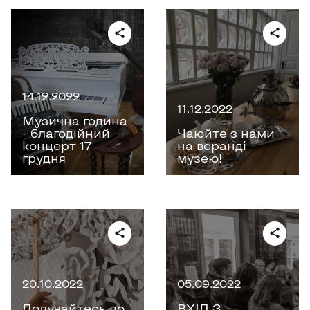
14.12.2022
11.12.2022
Музична година
- благодійний
Чаюйте з нами
концерт 17
на веранді
грудня
музею!
20.10.2022
05.09.2022
Долучайтесь до
ВХІД З