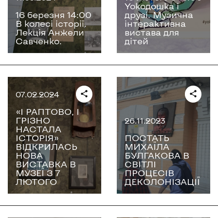
Yokoдошка і
16 березня 14:00
друзі. Музична
В колесі історії.
інтерактивна
Лекція Анжели
вистава для
Савченко.
дітей
07.02.2024
«І РАПТОВО, І
ГРІЗНО
26.11.2023
НАСТАЛА
ІСТОРІЯ»
ПОСТАТЬ
ВІДКРИЛАСЬ
МИХАЇЛА
НОВА
БУЛГАКОВА В
ВИСТАВКА В
СВІТЛІ
МУЗЕЇ З 7
ПРОЦЕСІВ
ЛЮТОГО
ДЕКОЛОНІЗАЦІЇ