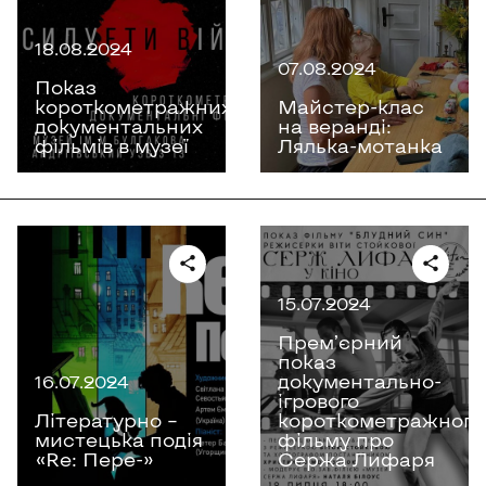
18.08.2024
07.08.2024
Показ
короткометражних
Майстер-клас
документальних
на веранді:
фільмів в музеї
Лялька-мотанка
15.07.2024
Премʼєрний
показ
документально-
16.07.2024
ігрового
Літературно –
короткометражного
мистецька подія
фільму про
«Re: Пере-»
Сержа Лифаря