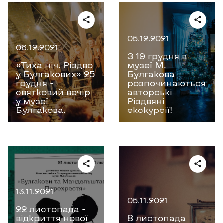
05.12.2021
06.12.2021
З 19 грудня в
«Тиха ніч. Різдво
музеї М.
у Булгакових» 25
Булгакова
грудня -
розпочинаються
святковий вечір
авторські
у музеї
Різдвяні
Булгакова.
екскурсії!
13.11.2021
05.11.2021
22 листопада -
відкриття нової
8 листопада