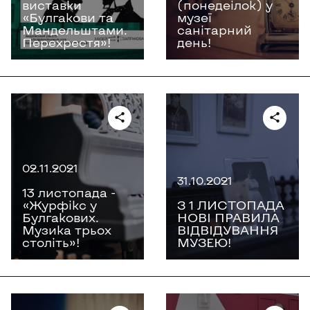
виставки
(понедеілок) у
«Булгакови та
музеї
Мандельштами.
санітарний
Перехрестя»!
день!
02.11.2021
31.10.2021
13 листопада -
«Журфікс у
З 1 ЛИСТОПАДА
Булгакових.
НОВІ ПРАВИЛА
Музика трьох
ВІДВІДУВАННЯ
століть»!
МУЗЕЮ!