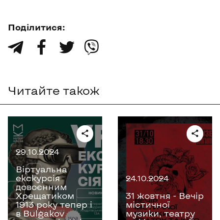
Поділитися:
󰀙
󰀃
󰀚
󰀔
Читайте також
29.10.2024
Віртуальна
екскурсія
24.10.2024
довоєнним
Хрещатиком
31 жовтня - Вечір
1913 року тепер і
містичної
в Bulgakov
музики, театру