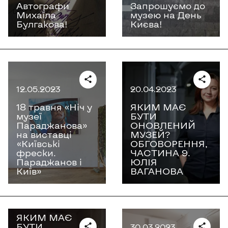
Автографи
Запрошуємо до
Михаїла
музею на День
Булгакова!
Києва!
12.05.2023
20.04.2023
18 травня «Ніч у
ЯКИМ МАЄ
музеї
БУТИ
Параджанова»
ОНОВЛЕНИЙ
на виставці
МУЗЕЙ?
«Київські
ОБГОВОРЕННЯ,
фрески.
ЧАСТИНА 9.
Параджанов і
ЮЛІЯ
Київ»
ВАГАНОВА
19.04.2023
ЯКИМ МАЄ
БУТИ
30.03.2023