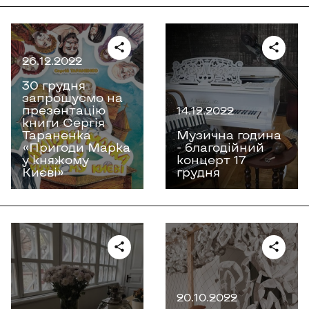
26.12.2022
30 грудня
запрошуємо на
презентацію
14.12.2022
книги Сергія
Тараненка
Музична година
«Пригоди Марка
- благодійний
у княжому
концерт 17
Києві»
грудня
20.10.2022