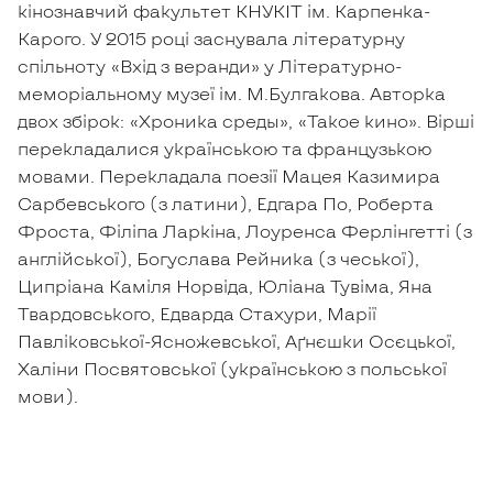
кінознавчий факультет КНУКІТ ім. Карпенка-
Карого. У 2015 році заснувала літературну
спільноту «Вхід з веранди» у Літературно-
меморіальному музеї ім. М.Булгакова. Авторка
двох збірок: «Хроника среды», «Такое кино». Вірші
перекладалися українською та французькою
мовами. Перекладала поезії Мацея Казимира
Сарбевського (з латини), Едгара По, Роберта
Фроста, Філіпа Ларкіна, Лоуренса Ферлінгетті (з
англійської), Богуслава Рейника (з чеської),
Ципріана Каміля Норвіда, Юліана Тувіма, Яна
Твардовського, Едварда Стахури, Марії
Павліковської-Ясножевської, Аґнєшки Осєцької,
Халіни Посвятовської (українською з польської
мови).