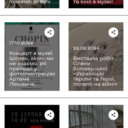
museum in Kyiv
та кіно в музеї!
17.10.2024
22.08.2024
Концерт в музеї:
Шопен, якого ми
Виставка робіт
не знаємо. 24
Олени
прелюдії у
Білозерської
фотоілюстраціях
«Українські
Артема
Героїні та Герої,
Ляховича.
полеглі на війні»