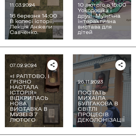
10 лютого о 15:00
11.03.2024
Yokoдошка і
16 березня 14:00
друзі. Музична
В колесі історії.
інтерактивна
Лекція Анжели
вистава для
Савченко.
дітей
07.02.2024
«І РАПТОВО, І
ГРІЗНО
26.11.2023
НАСТАЛА
ІСТОРІЯ»
ПОСТАТЬ
ВІДКРИЛАСЬ
МИХАЇЛА
НОВА
БУЛГАКОВА В
ВИСТАВКА В
СВІТЛІ
МУЗЕЇ З 7
ПРОЦЕСІВ
ЛЮТОГО
ДЕКОЛОНІЗАЦІЇ