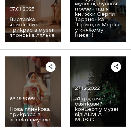
музеї відбулася
презентація
07.01.2023
книжки Сергія
Виставка
Тараненка
ялинкових
"Пригоди Марка
прикрас в музеї:
у княжому
японська лялька
Києві"!
27.12.2022
31 грудня -
28.12.2022
святковий
Нова ялинкова
концерт у музеї
прикраса в
від ALMIA
колекції музею
MUSIC!