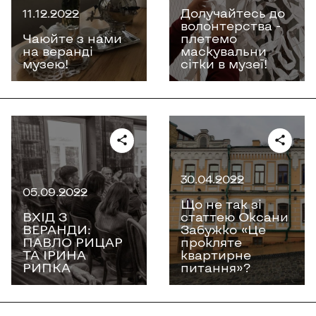
Долучайтесь до
11.12.2022
волонтерства -
Чаюйте з нами
плетемо
на веранді
маскувальни
музею!
сітки в музеї!
30.04.2022
05.09.2022
Що не так зі
ВХІД З
статтею Оксани
ВЕРАНДИ:
Забужко «‎Це
ПАВЛО РИЦАР
прокляте
ТА ІРИНА
квартирне
РИПКА
питання»‎?