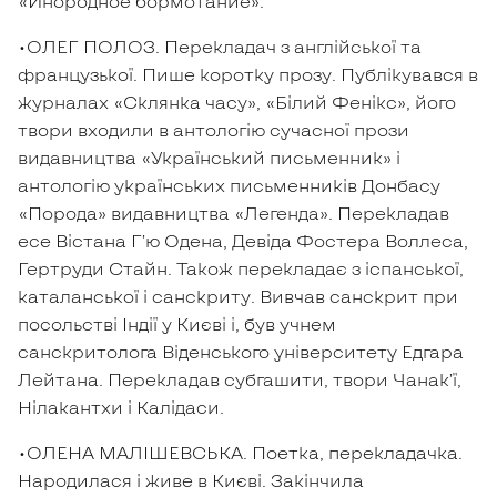
«Инородное бормотание».
•ОЛЕГ ПОЛОЗ. Перекладач з англійської та
французької. Пише коротку прозу. Публікувався в
журналах «Склянка часу», «Білий Фенікс», його
твори входили в антологію сучасної прози
видавництва «Український письменник» і
антологію українських письменників Донбасу
«Порода» видавництва «Легенда». Перекладав
есе Вістана Г’ю Одена, Девіда Фостера Воллеса,
Гертруди Стайн. Також перекладає з іспанської,
каталанської і санскриту. Вивчав санскрит при
посольстві Індії у Києві і, був учнем
санскритолога Віденського університету Едгара
Лейтана. Перекладав субгашити, твори Чанак’ї,
Нілакантхи і Калідаси.
•ОЛЕНА МАЛІШЕВСЬКА. Поетка, перекладачка.
Народилася і живе в Києві. Закінчила