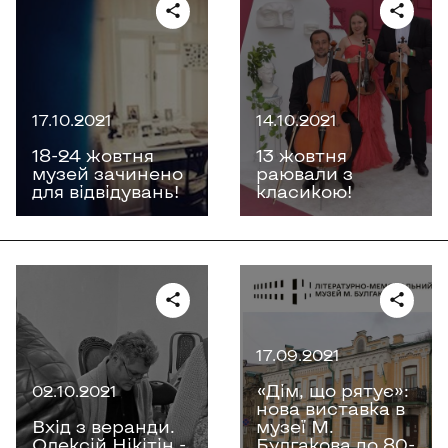
17.10.2021
14.10.2021
18-24 жовтня
13 жовтня
музей зачинено
раювали з
для відвідувань!
класикою!
17.09.2021
«Дім, що рятує»:
02.10.2021
нова виставка в
Вхід з веранди.
музеї М.
Олексій Нікітін -
Булгакова до 80-