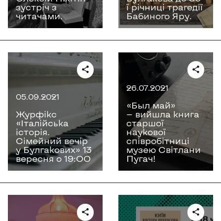
зустріч з
ї річниці трагедії
читачами.
Бабиного Яру.
26.07.2021
05.09.2021
«Был май»
Журфікс
— вийшла книга
«Італійська
старшої
історія.
наукової
Сімейний вечір
співробітниці
у Булгакових» 13
музею Світлани
вересня о 19:ОО
Пугач!