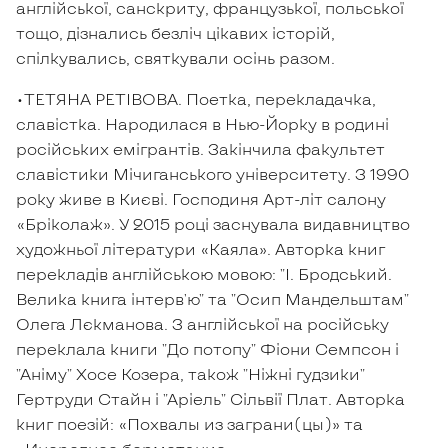
англійської, санскриту, французької, польської
тощо, дізнались безліч цікавих історій,
спілкувались, святкували осінь разом.
•ТЕТЯНА РЕТІВОВА. Поетка, перекладачка,
славістка. Народилася в Нью-Йорку в родині
російських емігрантів. Закінчила факультет
славістики Мічиганського університету. З 1990
року живе в Києві. Господиня Арт-літ салону
«Бріколаж». У 2015 році заснувала видавництво
художньої літератури «Каяла». Авторка книг
перекладів англійською мовою: "І. Бродський.
Велика книга інтерв'ю" та "Осип Мандельштам"
Олега Лєкманова. З англійської на російську
переклала книги "До потопу" Фіони Семпсон і
"Аніму" Хосе Козера, також "Ніжні гудзики"
Гертруди Стайн і "Аріель" Сільвії Плат. Авторка
книг поезій: «Похвалы из заграни(цы)» та