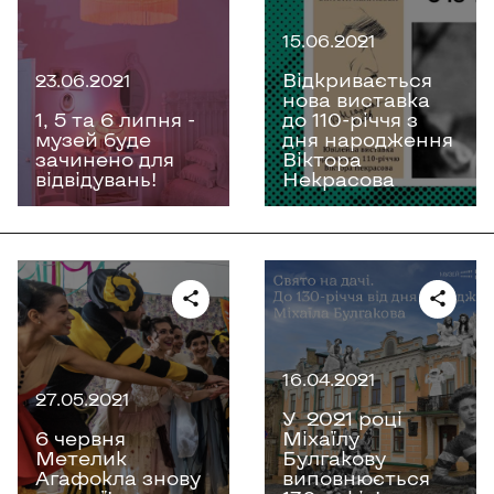
15.06.2021
Відкривається
23.06.2021
нова виставка
1, 5 та 6 липня -
до 110-річчя з
музей буде
дня народження
зачинено для
Віктора
відвідувань!
Некрасова
16.04.2021
27.05.2021
У 2021 році
6 червня
Міхаїлу
Метелик
Булгакову
Агафокла знову
виповнюється