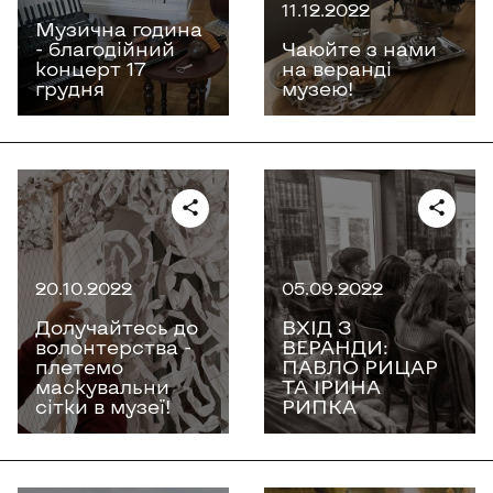
11.12.2022
Музична година
- благодійний
Чаюйте з нами
концерт 17
на веранді
грудня
музею!
20.10.2022
05.09.2022
Долучайтесь до
ВХІД З
волонтерства -
ВЕРАНДИ:
плетемо
ПАВЛО РИЦАР
маскувальни
ТА ІРИНА
сітки в музеї!
РИПКА