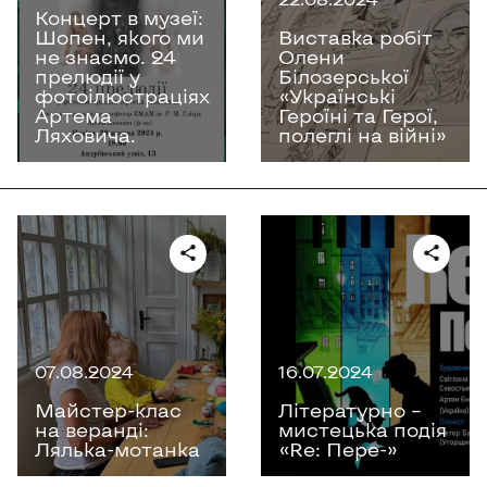
Концерт в музеї:
Шопен, якого ми
Виставка робіт
не знаємо. 24
Олени
прелюдії у
Білозерської
фотоілюстраціях
«Українські
Артема
Героїні та Герої,
Ляховича.
полеглі на війні»
07.08.2024
16.07.2024
Майстер-клас
Літературно –
на веранді:
мистецька подія
Лялька-мотанка
«Re: Пере-»