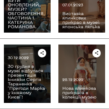
БУТИ
ОНОВЛЕНИЙ
07.01.2023
МУЗЕЙ?
ОБГОВОРЕННЯ,
Виставка
ЧАСТИНА 1.
ялинкових
КАТЕРИНА
прикрас в музеї:
РОМАНОВА.
японська лялька
30.12.2022
30 грудня в
музеї відбулася
презентація
книжки Сергія
28.12.2022
Тараненка
"Пригоди Марка
Нова ялинкова
у княжому
прикраса в
Києві"!
колекції музею