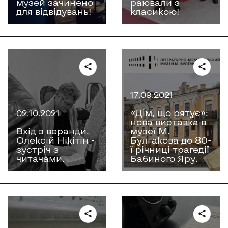
музей зачинено
раювали з
для відвідувань!
класикою!
17.09.2021
«Дім, що рятує»:
02.10.2021
нова виставка в
Вхід з веранди.
музеї М.
Олексій Нікітін -
Булгакова до 80-
зустріч з
ї річниці трагедії
читачами.
Бабиного Яру.