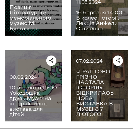
11.03.2024
Позиція
Літературно-
16 березня 14:00
меморіального
В колесі історії.
музею М.
Лекція Анжели
Булгакова
Савченко.
07.02.2024
«І РАПТОВО, І
ГРІЗНО
08.02.2024
НАСТАЛА
10 лютого о 15:00
ІСТОРІЯ»
Yokoдошка і
ВІДКРИЛАСЬ
друзі. Музична
НОВА
інтерактивна
ВИСТАВКА В
вистава для
МУЗЕЇ З 7
дітей
ЛЮТОГО