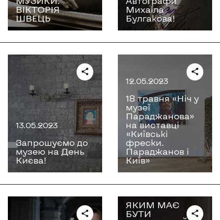
МУЗИКИ.
Автографи
ВІКТОРІЯ
Михаїла
ШВЕЦЬ
Булгакова!
12.05.2023
18 травня «Ніч у
музеї
Параджанова»
на виставці
13.05.2023
«Київські
Запрошуємо до
фрески.
музею на День
Параджанов і
Києва!
Київ»
19.04.2023
ЯКИМ МАЄ
БУТИ