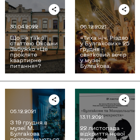
30.04.2022
06.12.2021
Що не так зі
«Тиха ніч. Різдво
статтею Оксани
у Булгакових» 25
Забужко «‎Це
грудня -
прокляте
святковий вечір
квартирне
у музеї
питання»‎?
Булгакова.
05.12.2021
13.11.2021
З 19 грудня в
музеї М.
22 листопада -
Булгакова
відкриття нової
розпочинаються
виставки