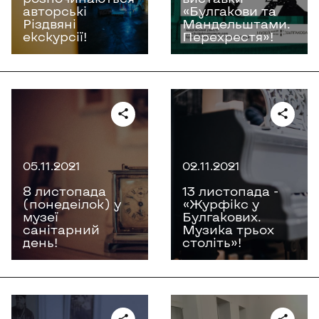
авторські
«Булгакови та
Різдвяні
Мандельштами.
екскурсії!
Перехрестя»!
05.11.2021
02.11.2021
8 листопада
13 листопада -
(понедеілок) у
«Журфікс у
музеї
Булгакових.
санітарний
Музика трьох
день!
століть»!