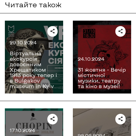
Читайте також
29.10.2024
Віртуальна
екскурсія
24.10.2024
довоєнним
Хрещатиком
31 жовтня - Вечір
1913 року тепер і
містичної
в Bulgakov
музики, театру
museum in Kyiv
та кіно в музеї!
17.10.2024
22.08.2024