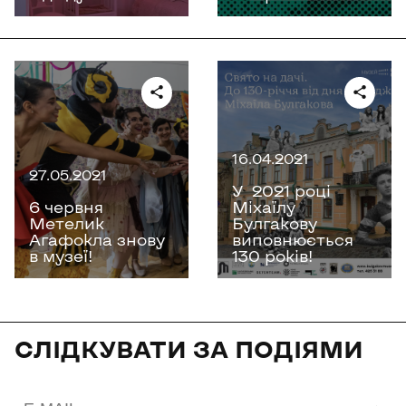
16.04.2021
27.05.2021
У 2021 році
6 червня
Міхаїлу
Метелик
Булгакову
Агафокла знову
виповнюється
в музеї!
130 років!
СЛІДКУВАТИ ЗА ПОДІЯМИ