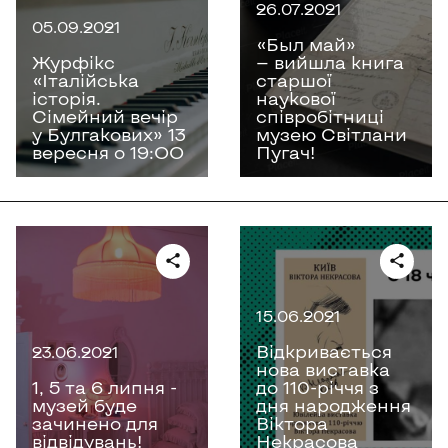
26.07.2021
05.09.2021
«Был май»
Журфікс
— вийшла книга
«Італійська
старшої
історія.
наукової
Сімейний вечір
співробітниці
у Булгакових» 13
музею Світлани
вересня о 19:ОО
Пугач!
15.06.2021
Відкривається
23.06.2021
нова виставка
1, 5 та 6 липня -
до 110-річчя з
музей буде
дня народження
зачинено для
Віктора
відвідувань!
Некрасова