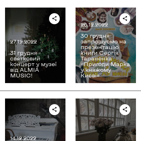
26.12.2022
30 грудня
запрошуємо на
27.12.2022
презентацію
31 грудня -
книги Сергія
святковий
Тараненка
концерт у музеї
«Пригоди Марка
від ALMIA
у княжому
MUSIC!
Києві»
14.12.2022