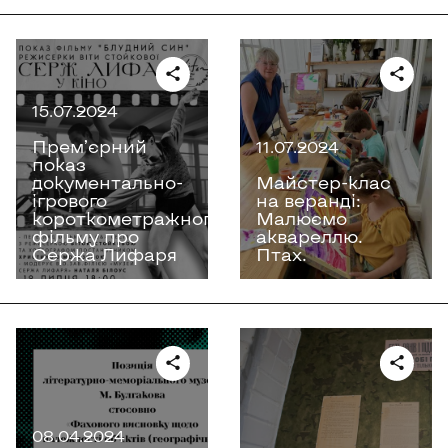
15.07.2024
Премʼєрний
11.07.2024
показ
документально-
Майстер-клас
ігрового
на веранді:
короткометражного
Малюємо
фільму про
аквареллю.
Сержа Лифаря
Птах.
08.04.2024