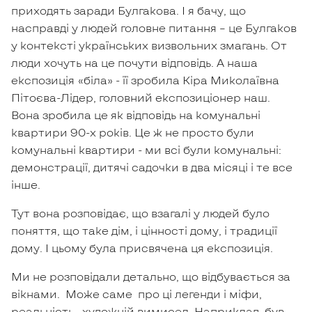
приходять заради Булгакова. І я бачу, що
насправді у людей головне питання – це Булгаков
у контексті українських визвольних змагань. От
люди хочуть на це почути відповідь. А наша
експозиція «біла» - її зробила Кіра Миколаївна
Пітоєва-Лідер, головний експозиціонер наш.
Вона зробила це як відповідь на комунальні
квартири 90-х років. Це ж не просто були
комунальні квартири - ми всі були комунальні:
демонстрації, дитячі садочки в два місяці і те все
інше.
Тут вона розповідає, що взагалі у людей було
поняття, що таке дім, і цінності дому, і традиції
дому. І цьому була присвячена ця експозиція.
Ми не розповідали детально, що відбувається за
вікнами. Може саме про ці легенди і міфи,
реальність, художній вимисел. Наприклад, був