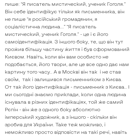
пише: “Я писатель мистический, ученик Гоголя.”
Він себе ідентифікує тільки як письменника, він
не пише “я російський громадянин, я
соціалістична людина…” “Я писатель
мистический, ученик Гоголя.” - це і є його
самоідентифікація. З іншого боку, те, що він тут
прожив більшу частину життя і був сформований
Києвом. Навіть, коли він вам особисто не
подобається, його твори, але це все одно дає нам
картину того часу.. А в Москві він так і не став
своїм, так і залишився письменником з Києва.
От так його ідентифікація - письменник з Києва.. І
ми сьогодні знаємо приклади, коли одна людина
існувала в різних ідентифікаціях, той же самий
Рєпін - він же з одного боку абсолютно
імперський художник, а з іншого - скільки він
зробив для України. Таке теж можливо, і
неможливо просто відповісти на такі речі, навіть