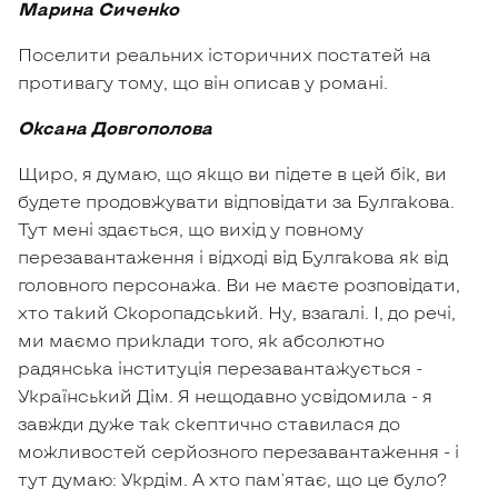
Марина Сиченко
Поселити реальних історичних постатей на
противагу тому, що він описав у романі.
Оксана Довгополова
Щиро, я думаю, що якщо ви підете в цей бік, ви
будете продовжувати відповідати за Булгакова.
Тут мені здається, що вихід у повному
перезавантаження і відході від Булгакова як від
головного персонажа. Ви не маєте розповідати,
хто такий Скоропадський. Ну, взагалі. І, до речі,
ми маємо приклади того, як абсолютно
радянська інституція перезавантажується -
Український Дім. Я нещодавно усвідомила - я
завжди дуже так скептично ставилася до
можливостей серйозного перезавантаження - і
тут думаю: Укрдім. А хто пам'ятає, що це було?