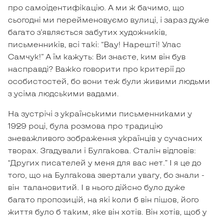
про самоідентифікацію. А ми ж бачимо, що
сьогодні ми перейменовуємо вулиці, і зараз дуже
багато з’являється забутих художників,
письменників, всі такі: “Вау! Нарешті! Улас
Самчук!” А їм кажуть: Ви знаєте, ким він був
насправді? Важко говорити про критерії до
особистостей, бо вони теж були живими людьми
з усіма людськими вадами.
На зустрічі з українськими письменниками у
1929 році, була розмова про традицію
зневажливого зображення українців у сучасних
творах. Згадували і Булгакова. Сталін відповів:
“Других писателей у меня для вас нет.” І я це до
того, що на Булгакова звертали увагу, бо знали -
він талановитий. І в нього дійсно було дуже
багато пропозицій, на які коли б він пішов, його
життя було б таким, яке він хотів. Він хотів, щоб у