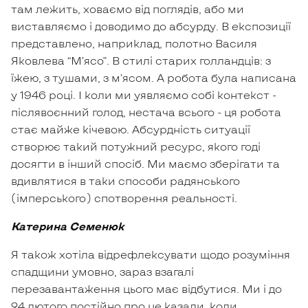
там лежить, ховаємо від поглядів, або ми
виставляємо і доводимо до абсурду. В експозиції
представлено, наприклад, полотно Василя
Яковлева “М’ясо”. В стилі старих голландців: з
їжею, з тушами, з мʼясом. А робота була написана
у 1946 році. І коли ми уявляємо собі контекст -
післявоєнний голод, нестача всього - ця робота
стає майже кічевою. Абсурдність ситуації
створює такий потужний ресурс, якого годі
досягти в інший спосіб. Ми маємо зберігати та
вдивлятися в таки способи радянського
(імперського) спотворення реальності.
Катерина Семенюк
Я також хотіла відрефлексувати щодо розуміння
спадщини умовно, зараз взагалі
перезавантаження цього має відбутися. Ми і до
24 лютого постійно про це казали, коли,