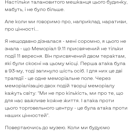
Настільки талановитого мешканця цього будинку,
мабуть, і не було більше.
Але коли ми говоримо про, наприклад, наративи,
про цінності…
Я нещодавно дізналася - мені соромно, я цього не
знала - що Меморіал 9.11 присвячений не тільки
події 11 вересня. Він присвячений двом терактам,
які були скоєні на цьому місці. Перша атака була
в 93-му, тоді загинуло шість осіб. І для них це дві
трагедії - це одне меморіальне поле. Через
меморіалізацію двох подій творці меморіалу
кажуть світу: “Ми не про кількість, ми про те, що
для нас важливе кожне життя. І атака проти
цього торговельного центру - це була атака проти
наших цінностей”.
Повертаючись до музею. Коли ми будуємо