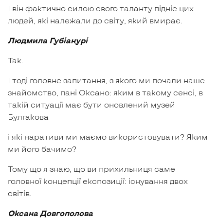
І він фактично силою свого таланту підніс цих
людей, які належали до світу, який вмирає.
Людмила Губіанурі
Так.
І тоді головне запитання, з якого ми почали наше
знайомство, пані Оксано: яким в такому сенсі, в
такій ситуації має бути оновлений музей
Булгакова
і які наративи ми маємо використовувати? Яким
ми його бачимо?
Тому що я знаю, що ви прихильниця саме
головної концепції експозиції: існування двох
світів.
Оксана Довгополова