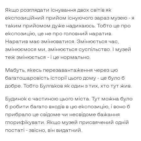
Якщо розглядати існування двох світів як
експозиційний прийом існуючого зараз музею - я
таким прийомом дуже надихаюсь. Тобто це про
експозицію, це не про головний наратив.
Наратив має змінюватися. Змінюється час,
змінюємося ми, змінюється суспільство. І музей
теж змінюється - і це нормально.
Мабуть, якесь перезавантаження через цю
багатошаровість історії цього дому - це було б
добре. Тобто Булгаков як один з тих, хто тут жив.
Будинок є частиною цього міста. Тут можна було
б робити багато входів в цю експозицію, і воно б
прибрало це свідоме чи несвідоме бажання
глорифікувати. Якщо музей присвячений одній
постаті - звісно, він видатний.