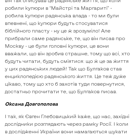
він так описував це радянське життя, що коли
робили купюри в “Майстрі та Маргариті” -
робила купюри радянська влада - то ми були
впевнені, що купюри будуть стосуватися
біблійного пласту - ну це ж зрозуміло! Але
прибрали саме радянське, те, що він писав про
Москву - це були головні купюри, це вони
вважали, що він зробив страшне, тому що всі, хто
будуть читати, будуть сміятися: що ж це за життя
у цих радянських людей! Так що Булгаков став
енциклопедією радянського життя. Це теж дуже
цікаво, тому що хто б захотів туди повернутися,
достатньо прочитати те, що Булгаков писав.
Оксана Довгополова
І так, як Євген Глебовицький каже, що нас, західні
дослідники розглядають через рамку Росії. І коли
в дослідженні України вони намагаються шукати