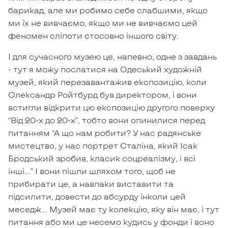
барикад, але ми робимо себе слабшими, якщо
ми їх не вивчаємо, якщо ми не вивчаємо цей
феномен сліпоти стосовно іншого світу.
І для сучасного музею це, напевно, одне з завдань
- тут я можу послатися на Одеський художній
музей, який перезавантажив експозицію, коли
Олександр Ройтбурд був директором, і вони
встигли відкрити цю експозицію другого поверху
“Від 20-х до 20-х”, тобто вони опинилися перед
питанням “А що нам робити? У нас радянське
мистецтво, у нас портрет Сталіна, який Ісак
Бродський зробив, класик соцреалізму, і всі
інші…” І вони пішли шляхом того, щоб не
прибирати це, а навпаки виставити та
підсилити, довести до абсурду інколи цей
меседж… Музей має ту колекцію, яку він має, і тут
питання або ми це несемо кудись у фонди і воно