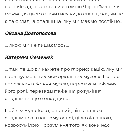
наприклад, працювали з темою Чорнобиля - чи
можна до цього ставитися як до спадщини, чи це і
є та складна спадщина, яку ми маємо постійно…
Оксана Довгополова
… якою ми не пишаємось…
Катерина Семенюк
… так, те що ви кажете про глорифікацію, яку ми
наслідуємо в цих меморіальних музеях. Це про
перезавантаження музею, перезавантаження
його ролі, перезавантаження розуміння
спадщини, що є спадщина.
Цей дім Булгакова, спірний, він є нашою
спадщиною в певному сенсі, цією складною,
незрозумілою. І розуміння того, як вони нас