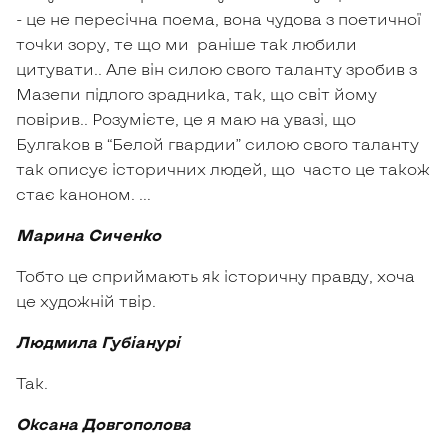
- це не пересічна поема, вона чудова з поетичної
точки зору, те що ми раніше так любили
цитувати.. Але він силою свого таланту зробив з
Мазепи підлого зрадника, так, що світ йому
повірив.. Розумієте, це я маю на увазі, що
Булгаков в “Белой гвардии” силою свого таланту
так описує історичних людей, що часто це також
стає каноном. …
Марина Сиченко
Тобто це сприймають як історичну правду, хоча
це художній твір.
Людмила Губіанурі
Так.
Оксана Довгополова