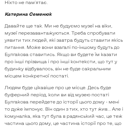
Ніхто не пам'ятає.
Катерина Семенюк
Давайте ще так. Ми не будуємо музеї на віки,
музеї перезавантажуються. Треба спробувати
уявити тих людей, які завтра будуть ставити якісь
питання. Може вони взагалі по-іншому будуть до
Булгакова ставитись. Якщо ви будете їм казати
про інші прізвища і про інші контексти, що тут у
будинку відбувалось, він не буде сакральним
місцем конкретної постаті.
Людям буде цікавіше про це місце. Десь буде
буферний період, коли ви від музею постаті
Булгакова перейдете до історії цього дому - мені
то дуже імпонує. Він один з тих, хто тут жив… Але і
комуналка, яка тут була в радянський час, це теж
частина цього дому, це частина історії про те, що