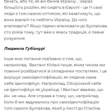
бачать, або те, як він бачив Україну… Зараз
більшість роzzіян, які сидять в Європі - це ті самі
люди з тою самою оптикою, які казатимуть, що
вони взагалі-то люблять Україну. До чого
апелювати? Якщо підемо апелювати до Булгакова
сто років тому, тут вже є якась традиція, є певне
розуміння.
Людмила Губіанурі
Інше моє питання пов’язано з тим, що,
наприклад, Вахтанг Кіпіані пише, яким чином ми
повинні розібратися зі складними постатями, і це
вирішує самоідентифікацію, як людина сама
себе ідентифікує. Наприклад, Сікорський себе
не ідентифікує як українця, і Вахтанг вважає, що
він не наш. Але справа в тому, що, наприклад,
коли б ми задумались про самоідентифікацію
того самого Булгакова, який у листі до Сталіна