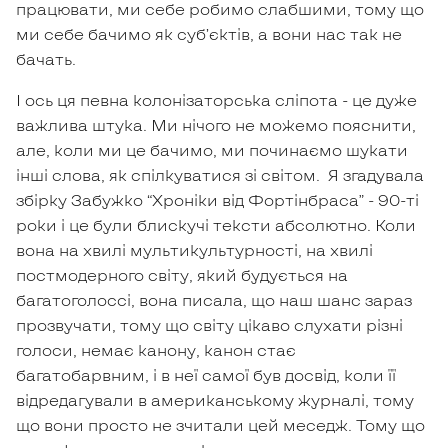
працювати, ми себе робимо слабшими, тому що
ми себе бачимо як субʼєктів, а вони нас так не
бачать.
І ось ця певна колонізаторська сліпота - це дуже
важлива штука. Ми нічого не можемо пояснити,
але, коли ми це бачимо, ми починаємо шукати
інші слова, як спілкуватися зі світом. Я згадувала
збірку Забужко “Хроніки від Фортінбраса” - 90-ті
роки і це були блискучі тексти абсолютно. Коли
вона на хвилі мультикультурності, на хвилі
постмодерного світу, який будується на
багатоголоссі, вона писала, що наш шанс зараз
прозвучати, тому що світу цікаво слухати різні
голоси, немає канону, канон стає
багатобарвним, і в неї самої був досвід, коли її
відредагували в американському журналі, тому
що вони просто не зчитали цей меседж. Тому що