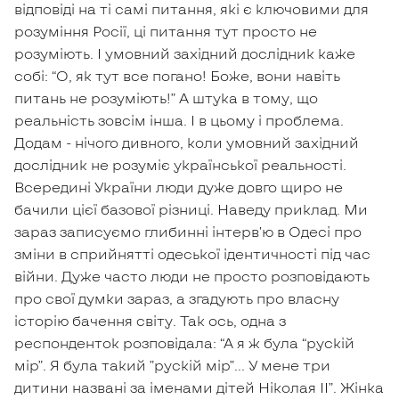
відповіді на ті самі питання, які є ключовими для
розуміння Росії, ці питання тут просто не
розуміють. І умовний західний дослідник каже
собі: “О, як тут все погано! Боже, вони навіть
питань не розуміють!” А штука в тому, що
реальність зовсім інша. І в цьому і проблема.
Додам - нічого дивного, коли умовний західний
дослідник не розуміє української реальності.
Всередині України люди дуже довго щиро не
бачили цієї базової різниці. Наведу приклад. Ми
зараз записуємо глибинні інтерв’ю в Одесі про
зміни в сприйнятті одеської ідентичності під час
війни. Дуже часто люди не просто розповідають
про свої думки зараз, а згадують про власну
історію бачення світу. Так ось, одна з
респонденток розповідала: “А я ж була “рускій
мір”. Я була такий ”рускій мір”... У мене три
дитини названі за іменами дітей Ніколая ІІ”. Жінка