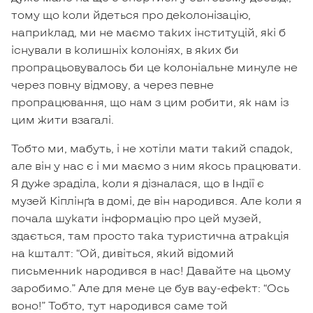
тому що коли йдеться про деколонізацію,
наприклад, ми не маємо таких інституцій, які б
існували в колишніх колоніях, в яких би
пропрацьовувалось би це колоніальне минуле не
через повну відмову, а через певне
пропрацювання, що нам з цим робити, як нам із
цим жити взагалі.
Тобто ми, мабуть, і не хотіли мати такий спадок,
але він у нас є і ми маємо з ним якось працювати.
Я дуже зраділа, коли я дізналася, що в Індії є
музей Кіплінґа в домі, де він народився. Але коли я
почала шукати інформацію про цей музей,
здається, там просто така туристична атракція
на кшталт: “Ой, дивіться, який відомий
письменник народився в нас! Давайте на цьому
заробимо.” Але для мене це був вау-ефект: “Ось
воно!” Тобто, тут народився саме той