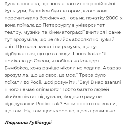
була впевнена, що вона є частиною російської
культури, Булгаков був автором, якого вона
перечитувала безкінечно. І ось на початку 2000-х
вона поїхала до Петербургу в університет
театру, музики та кінематографії вчитися і саме
тут зрозуміла, що це якийсь абсолютно чужий
світ. Що вона взагалі не розуміє, що тут
відбувається, що це за люди. І вона каже: “Я
приїхала до Одеси, я побігла на концерт
Бумбокса, хоча раніше ніколи не ходила. А зараз
зрозуміла, що це своє, це моє.” Треба було
поїхати до Росії, щоб розуміти: ”Вау! В нас взагалі
нічого немає спільного!” Тобто багато людей
якийсь пієтет відчували, жодного разу не
відвідувавши Росію, так? Вони просто не знали,
що там. Ну, там щось хороше, щось правильне.
Людмила Губіанурі