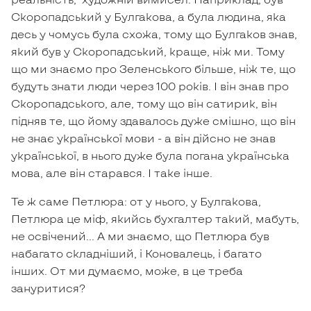
Скоропадський у Булгакова, а була людина, яка
десь у чомусь була схожа, тому що Булгаков знав,
який був у Скоропадський, краще, ніж ми. Тому
що ми знаємо про Зеленського більше, ніж те, що
будуть знати люди через 100 років. І він знав про
Скоропадського, але, тому що він сатирик, він
підняв те, що йому здавалось дуже смішно, що він
не знає української мови - а він дійсно не знав
української, в нього дуже була погана українська
мова, але він старався. І таке інше.
Те ж саме Петлюра: от у нього, у Булгакова,
Петлюра це міф, якийсь бухгалтер такий, мабуть,
не освічений… А ми знаємо, що Петлюра був
набагато складніший, і Коновалець, і багато
інших. От ми думаємо, може, в це треба
зануритися?