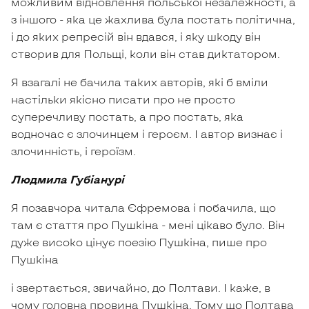
можливим відновлення польської незалежності, а
з іншого - яка це жахлива була постать політична,
і до яких репресій він вдався, і яку шкоду він
створив для Польщі, коли він став диктатором.
Я взагалі не бачила таких авторів, які б вміли
настільки якісно писати про не просто
суперечливу постать, а про постать, яка
водночас є злочинцем і героєм. І автор визнає і
злочинність, і героїзм.
Людмила Губіанурі
Я позавчора читала Єфремова і побачила, що
там є стаття про Пушкіна - мені цікаво було. Він
дуже високо цінує поезію Пушкіна, пише про
Пушкіна
і звертається, звичайно, до Полтави. І каже, в
чому головна провина Пушкіна. Тому що Полтава