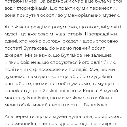
потрібні музеї. За радянських часів це була чистої
води глорифікація. Цю практику ми перенесли,
вона присутня особливо у меморіальних музеях.
Але ж насправді ми розуміємо, що сьогодні у світі
музеї - це вже зовсім інша історія. Насправді ми
єдині, хто може сьогодні сказати щось стосовно
постаті Булгакова, бо маємо повний обсяг
джерел. Ми знаємо, що Булгаков не залишив
ніяких свідчень, що стосуються його релігійних,
політичних, філософських поглядів. Усе, що ми
думаємо, нам здається - це або його художній
світ, або те, що ми так собі думаємо, тому що він
належав до російської спільноти Києва. А музей
має таку колекцію, що ми можемо дати більш-
менш об’єктивний аналіз постаті Булгакова.
Але через те, що ми музей Булгакова, російського
письменника, нам все одно сьогодні не повірять.