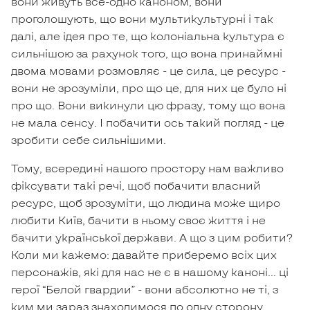
вони живуть все-одно каноном, вони
проголошують, що вони мультикультурні і так
далі, але ідея про те, що колоніальна культура є
сильнішою за рахунок того, що вона принаймні
двома мовами розмовляє - це сила, це ресурс -
вони не зрозуміли, про що це, для них це було ні
про що. Вони викинули цю фразу, тому що вона
не мала сенсу. І побачити ось такий погляд - це
зробити себе сильнішими.
Тому, всередині нашого простору нам важливо
фіксувати такі речі, щоб побачити власний
ресурс, щоб зрозуміти, що людина може щиро
любити Київ, бачити в ньому своє життя і не
бачити української держави. А що з цим робити?
Коли ми кажемо: давайте приберемо всіх цих
персонажів, які для нас не є в нашому каноні… ці
герої “Белой гвардии” - вони абсолютно не ті, з
ким ми зараз знаходимося по одну сторону