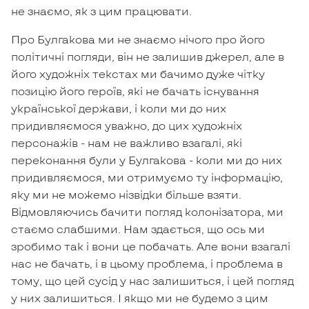
не знаємо, як з цим працювати.
Про Булгакова ми не знаємо нічого про його
політичні погляди, він не залишив джерел, але в
його художніх текстах ми бачимо дуже чітку
позицію його героїв, які не бачать існування
української держави, і коли ми до них
придивляємося уважно, до цих художніх
персонажів - нам не важливо взагалі, які
переконання були у Булгакова - коли ми до них
придивляємося, ми отримуємо ту інформацію,
яку ми не можемо нізвідки більше взяти.
Відмовляючись бачити погляд колонізатора, ми
стаємо слабшими. Нам здається, що ось ми
зробимо так і вони це побачать. Але вони взагалі
нас не бачать, і в цьому проблема, і проблема в
тому, що цей сусід у нас залишиться, і цей погляд
у них залишиться. І якщо ми не будемо з цим