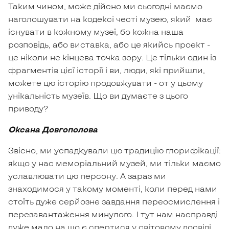
Таким чином, може дійсно ми сьогодні маємо
наголошувати на кодексі честі музею, який має
існувати в кожному музеї, бо кожна наша
розповідь, або виставка, або це якийсь проект -
це ніколи не кінцева точка зору. Це тільки один із
фрагментів цієї історії і ви, люди, які прийшли,
можете цю історію продовжувати - от у цьому
унікальність музеїв. Що ви думаєте з цього
приводу?
Оксана Довгополова
Звісно, ми успадкували цю традицію глорифікації:
якщо у нас меморіальний музей, ми тільки маємо
уславлювати цю персону. А зараз ми
знаходимося у такому моменті, коли перед нами
стоїть дуже серйозне завдання переосмислення і
перезавантаження минулого. І тут нам насправді
дуже мало на що є спертися у світовому досвіді,