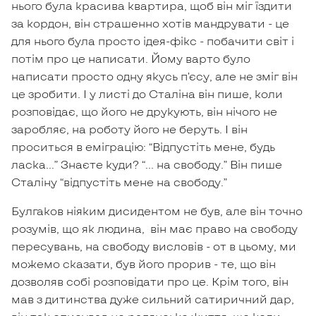
нього була красива квартира, щоб він міг їздити
за кордон, він страшенно хотів мандрувати - це
для нього була просто ідея-фікс - побачити світ і
потім про це написати. Йому варто було
написати просто одну якусь п’єсу, але не зміг він
це зробити. І у листі до Сталіна він пише, коли
розповідає, що його не друкують, він нічого не
заробляє, на роботу його не беруть. І він
проситься в еміграцію: “Відпустіть мене, будь
ласка…” Знаєте куди? “... на свободу.” Він пише
Сталіну “відпустіть мене на свободу.”
Булгаков ніяким дисидентом не був, але він точно
розумів, що як людина, він має право на свободу
пересувань, на свободу висловів - от в цьому, ми
можемо сказати, був його прорив - те, що він
дозволяв собі розповідати про це. Крім того, він
мав з дитинства дуже сильний сатиричний дар,