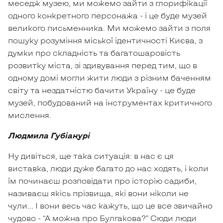
меседж музею, ми можемо зайти з глорифікації
одного конкретного персонажа - і це буде музей
великого письменника. Ми можемо зайти з поля
пошуку розуміння міської ідентичності Києва, з
думки про складність та багатошаровість
розвитку міста, зі здивування перед тим, що в
одному домі могли жити люди з різним баченням
світу та нездатністю бачити Україну - це буде
музей, побудований на інструментах критичного
мислення.
Людмила Губіанурі
Ну дивіться, ще така ситуація: в нас є ця
виставка, люди дуже багато до нас ходять, і коли
їм починаєш розповідати про історію садиби,
називаєш якісь прізвища, які вони ніколи не
чули… І вони весь час кажуть, що це все звичайно
чудово - “А можна про Булгакова?” Сюди люди