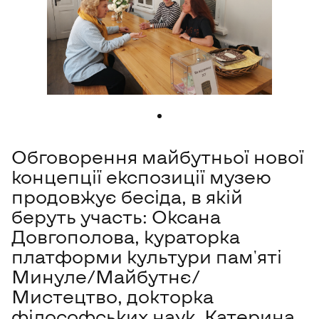
Обговорення майбутньої нової
концепції експозиції музею
продовжує бесіда, в якій
беруть участь: Оксана
Довгополова, кураторка
платформи культури пам'яті
Минуле/Майбутнє/
Мистецтво, докторка
філософських наук, Катерина