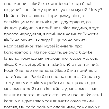
письменник, який створив ідею “тягар білої
людини”, і ось йому присвячується музей. Чому?
Це його батьківщина, і при цьому він цю
батьківщину бачить як щось другорядне, де
живуть дикуни, а я прийшов, біла людина, я тут
просто народився, я прийшов навчити їх жити. І
він їх не бачить як людей, щиро не бачить. І
насправді якби такі музеї існували про
колонізаторів, які приходять, це було б дуже
класно, тому що ми періодично говоримо: ось,
якщо б ми всі зробили такий вибір політичний,
Росія б на нас не напала. Якщо б ми прийняли
такий закон, Росія б на нас не напала. Справа у
тому, що ми можемо робити все, що завгодно,
можемо перейти на китайську, можемо… - ми
для них просто не субʼєкти, вони нас не бачать. І
коли ми відмовляємося вивчати саме такий
погляд, ми себе робимо слабшими, тому що ми